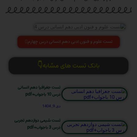
تست علوم و فنون ادبی دهم انسانی درس چهارم
بانک تست های مشابه👇
تست جغرافیا دهم انسانی
درس 10 باجواب+pdf
دی 9, 1404
تست شیمی دوازدهم تجربی
درس 3 باجواب+pdf