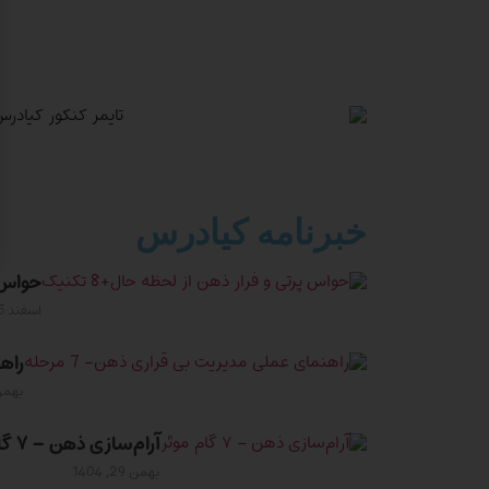
خبرنامه کیادرس
حواس پر
اسفند 5, 1404
راهن
بهمن 30, 
آرام‌سازی ذهن – ۷ گام موثر
بهمن 29, 1404