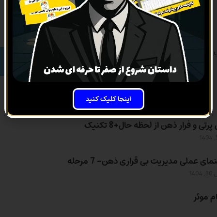
مطالعه مقاله های بیشتر
روزها
ساعت‌
دقیقه
اینجا کلیک کنید
تی و فرار ذهن از لحظه حال+8 تکنیک
مای عملی مدیریت بی قراری ذهن- 7 مرحله
1404