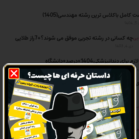
 کامل باکلاس ترین رشته مهندسی(1405)
140
چه کسانی در رشته تجربی موفق می شوند؟+7راز طلایی
دی 4, 1403
زم برای دندانپزشکی1404+درصد+دانشگاه
 1402
آموزش 10 روش افزایش تمرکز هنگام درس خواندن+ویدیو
خرداد 18, 1402
روش خواندن شیمی کنکور از صفر برای مسائل و مفاهیم
اسفند 21, 1401