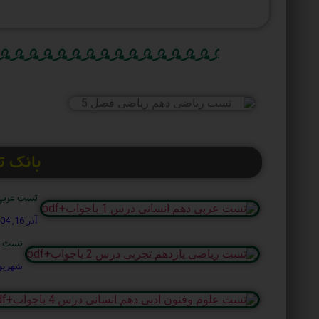
بانک 
تست عربی دهم
آذر 16, 1404
تست ریاض
شهریور 12, 