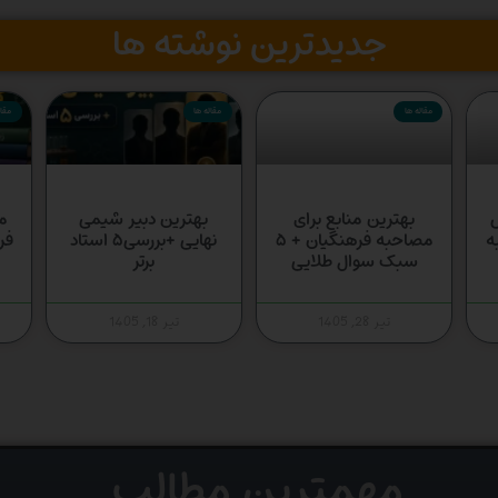
جدیدترین نوشته ها
مقاله ها
مقاله ها
مقال
س
بهترین منابع برای
بهترین دبیر شیمی
م
ه
مصاحبه فرهنگیان + ۵
نهایی +بررسی۵ استاد
فر
سبک سوال طلایی
برتر
تیر 28, 1405
تیر 18, 1405
مهمترین مطالب