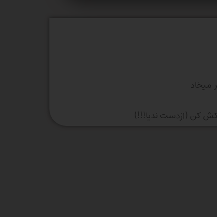
 میخاد
کش کن (ازدست ندیا!!!)