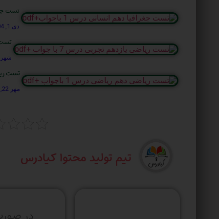
تست جغرافی
دی 1, 1404
تست ری
شهریور 1
تست ریاضی 
مهر 22, 1404
تیم تولید محتوا کیادرس
در صورت