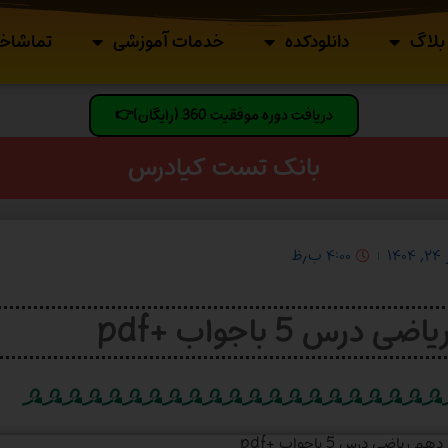
بلاگ
دانلودکده
خدمات آموزشی
تماشاخا
دریافت دوره موفقیت 360 (رایگان)👉
بانک تست کیادرس
۱۴۰
۴:۰۰ ب٫ظ
 5 باجواب +pdf