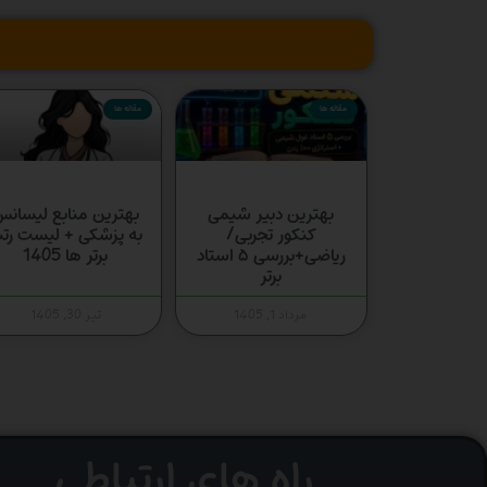
مقاله ها
مقاله ها
بهترین دبیر شیمی
بهترین منابع لیسان
کنکور تجربی/
به پزشکی + لیست رتب
ریاضی+بررسی ۵ استاد
برتر ها 1405
برتر
مرداد 1, 1405
تیر 30, 1405
راه های ارتباطی