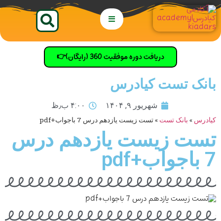
دریافت دوره موفقیت 360 (رایگان)👉
بانک تست کیادرس
شهریور ۹, ۱۴۰۴
۴:۰۰ ب٫ظ
کیادرس
»
بانک تست
»
تست زیست یازدهم درس 7 باجواب+pdf
تست زیست یازدهم درس
7 باجواب+pdf