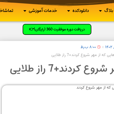
بلاگ
دانلودکده
خدمات آموزشی
تماشاخا
دریافت دوره موفقیت 360 (رایگان)👉
۸:۰۰ ب٫ظ
یی که از مهر شروع کردند+7 راز طلایی
 کردند+7 راز طلایی