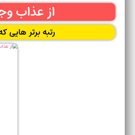
از عذاب وج
رتبه برتر هایی ک