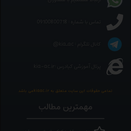
تماس با شماره : 09100800718
کانال تلگرام : kia_ac@
پرتال آموزشی کیادرس :kia-ac.ir
تمامی حقوقات این سایت متعلق به kiaac.irمی باشد
مهمترین مطالب