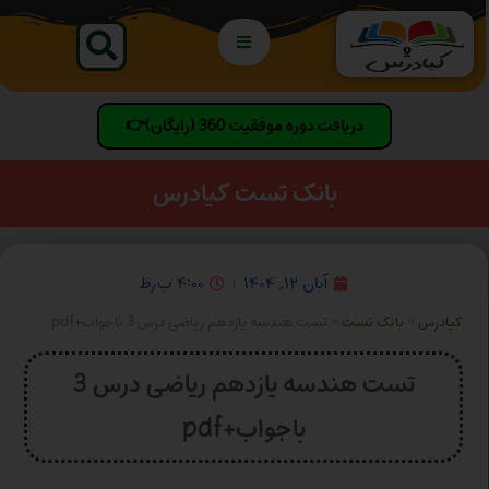
دریافت دوره موفقیت 360 (رایگان)👉
بانک تست کیادرس
آبان ۱۲, ۱۴۰۴
۴:۰۰ ب٫ظ
کیادرس
»
بانک تست
»
تست هندسه یازدهم ریاضی درس 3 باجواب+pdf
تست هندسه یازدهم ریاضی درس 3
باجواب+pdf