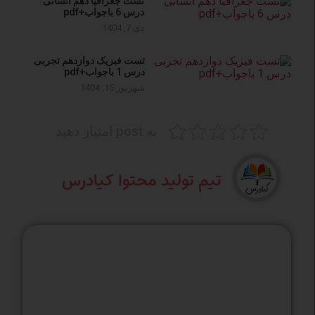
تست جغرافیا دهم انسانی
درس 6 باجواب+pdf
دی 7, 1404
تست فیزیک دوازدهم تجربی
درس 1 باجواب+pdf
شهریور 15, 1404
به post امتیاز دهید
تیم تولید محتوا کیادرس