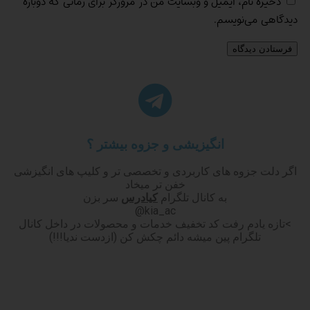
ذخیره نام، ایمیل و وبسایت من در مرورگر برای زمانی که دوباره
دیدگاهی می‌نویسم.
انگیزیشی و جزوه بیشتر ؟
اگر دلت جزوه های کاربردی و تخصصی تر و کلیپ های انگیزشی
خفن تر میخاد
به کانال تلگرام
کیادرس
سر بزن
kia_ac@
>تازه یادم رفت کد تخفیف خدمات و محصولات در داخل کانال
تلگرام پین میشه دائم چکش کن (ازدست ندیا!!!)