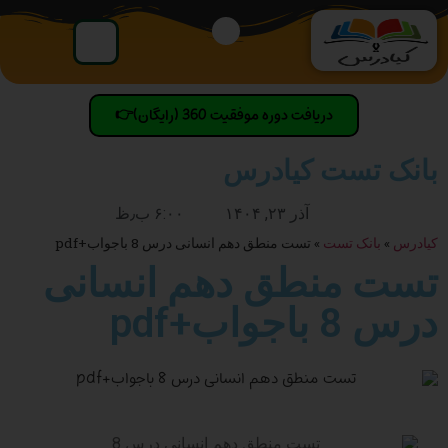
دریافت دوره موفقیت 360 (رایگان)👉
بانک تست کیادرس
آذر ۲۳, ۱۴۰۴
۶:۰۰ ب٫ظ
کیادرس
»
بانک تست
»
تست منطق دهم انسانی درس 8 باجواب+pdf
تست منطق دهم انسانی
درس 8 باجواب+pdf