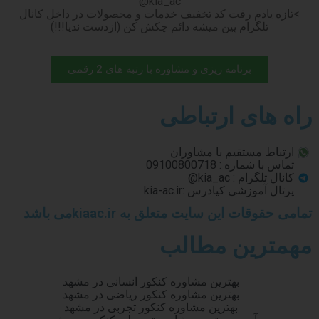
kia_ac@
>تازه یادم رفت کد تخفیف خدمات و محصولات در داخل کانال
تلگرام پین میشه دائم چکش کن (ازدست ندیا!!!)
برنامه ریزی و مشاوره با رتبه های 2 رقمی
راه های ارتباطی
ارتباط مستقیم با مشاوران
تماس با شماره : 09100800718
کانال تلگرام : kia_ac@
پرتال آموزشی کیادرس :kia-ac.ir
تمامی حقوقات این سایت متعلق به kiaac.irمی باشد
مهمترین مطالب
بهترین مشاوره کنکور انسانی در مشهد
بهترین مشاوره کنکور ریاضی در مشهد
بهترین مشاوره کنکور تجربی در مشهد