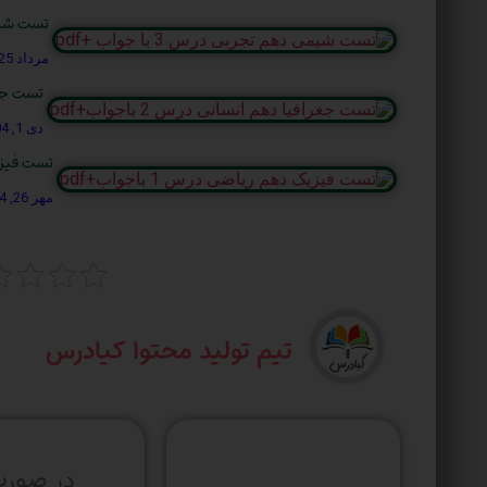
تست شیمی ده
مرداد 25, 1404
تست جغرافی
دی 1, 1404
تست فیزیک د
مهر 26, 1404
تیم تولید محتوا کیادرس
در صورت