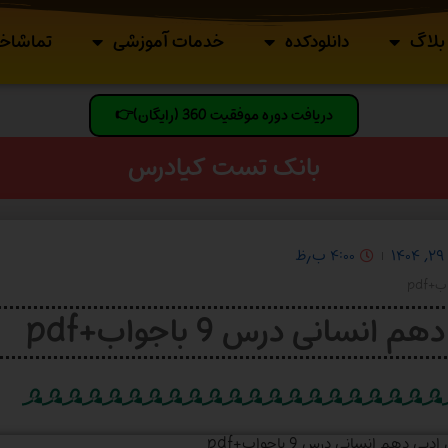
بلاگ
دانلودکده
خدمات آموزشی
تماشاخا
دریافت دوره موفقیت 360 (رایگان)👉
بانک تست کیادرس
۱۴
۴:۰۰ ب٫ظ
انی درس 9 باجواب+pdf