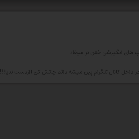
پ های انگیزشی خفن تر میخاد
 داخل کانال تلگرام پین میشه دائم چکش کن (ازدست ندیا!!!)