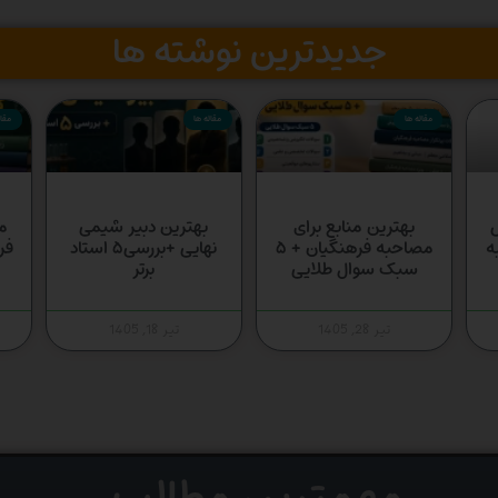
جدیدترین نوشته ها
مقاله ها
مقاله ها
مقال
س
بهترین منابع برای
بهترین دبیر شیمی
م
ه
مصاحبه فرهنگیان + ۵
نهایی +بررسی۵ استاد
فر
سبک سوال طلایی
برتر
تیر 28, 1405
تیر 18, 1405