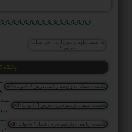
بانک 
تست
آبان 25
تست شیمی
شهریور 11, 04
تست ر
شهریور 9