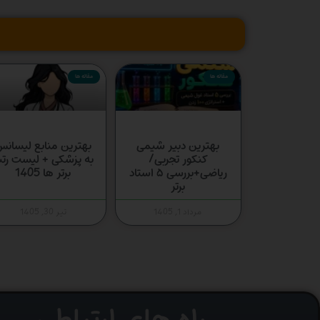
مقاله ها
مقاله ها
بهترین دبیر شیمی
بهترین منابع لیسان
کنکور تجربی/
به پزشکی + لیست رتب
ریاضی+بررسی ۵ استاد
برتر ها 1405
برتر
مرداد 1, 1405
تیر 30, 1405