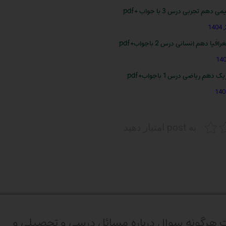
م تجربی درس 3 با جواب +pdf
ا دهم انسانی درس 2 باجواب+pdf
هم ریاضی درس 1 باجواب+pdf
به post امتیاز دهید
 هرگونه سوال درباره مسائل درسی و تحصیلی و