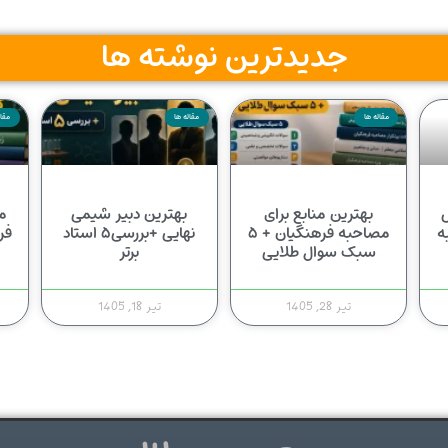
جدیدترین نوشته ها
مقاله ها
مقاله ها
مقال
س
بهترین منابع برای
بهترین دبیر شیمی
م
ه
مصاحبه فرهنگیان + ۵
نهایی +بررسی۵ استاد
فر
سبک سوال طلایی
برتر
تیر 28, 1405
تیر 18, 1405