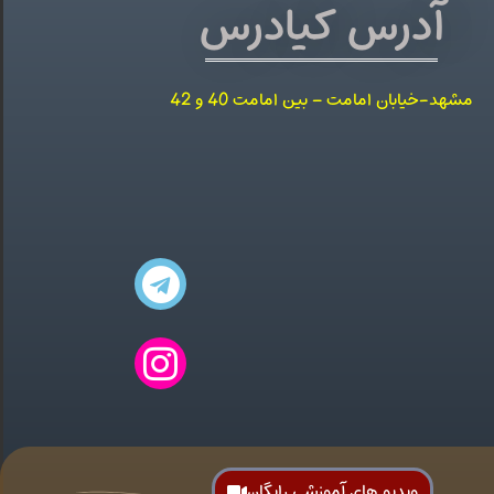
آدرس کیادرس
مشهد-خیابان امامت – بین امامت 40 و 42
ویدیو های آموزشی رایگان