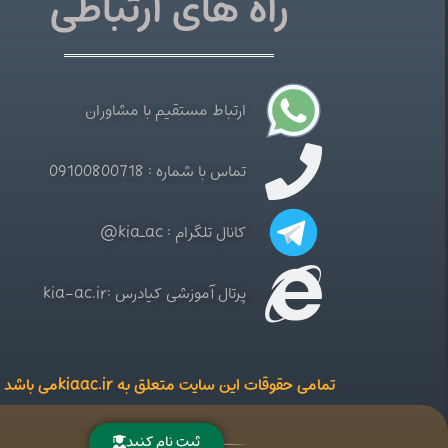
راه های ارتباطی
ارتباط مستقیم با مشاوران
تماس با شماره : 09100800718
کانال تلگرام : kia_ac@
پرتال آموزشی کیادرس :kia-ac.ir
تمامی حقوقات این سایت متعلق به kiaac.irمی باشد
ثبت نام کنید