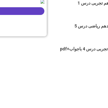
تست شیمی یازدهم تجربی درس 1
تست حسابان یازدهم ریاضی درس 5
رس 4 باجواب+pdf