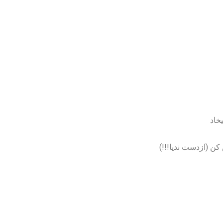
خاد
ن (ازدست ندیا!!!)