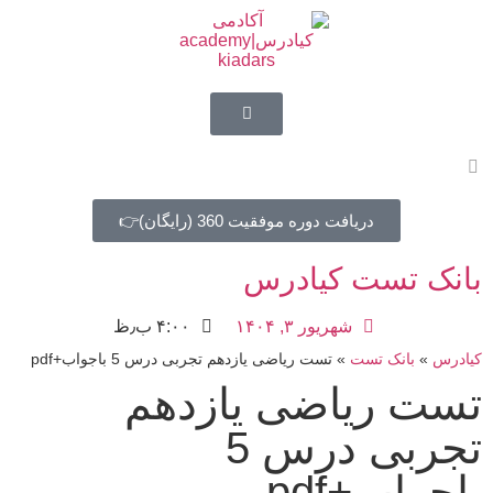
دریافت دوره موفقیت 360 (رایگان)👉
بانک تست کیادرس
شهریور ۳, ۱۴۰۴
۴:۰۰ ب٫ظ
کیادرس
»
بانک تست
»
تست ریاضی یازدهم تجربی درس 5 باجواب+pdf
تست ریاضی یازدهم
تجربی درس 5
باجواب+pdf