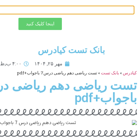
کیادرس
ب
اینجا کلیک کنید
بانک تست کیادرس
مهر ۲۵, ۱۴۰۴
۴:۰۰ ب٫ظ
کیادرس
»
بانک تست
»
تست ریاضی دهم ریاضی درس7 باجواب+pdf
باجواب+pdf