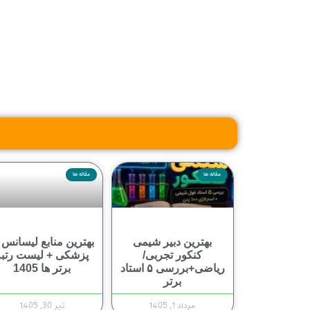
مقاله ها
مقاله ها
بهترین دبیر شیمی
بهترین منابع لیسانس 
کنکور تجربی/
پزشکی + لیست رتبه
ریاضی+بررسی ۵ استاد
برتر ها 1405
برتر
مرداد 1, 1405
تیر 30, 1405