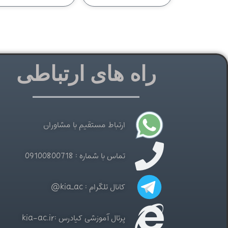
راه های ارتباطی
ارتباط مستقیم با مشاوران
تماس با شماره : 09100800718
کانال تلگرام : kia_ac@
پرتال آموزشی کیادرس :kia-ac.ir