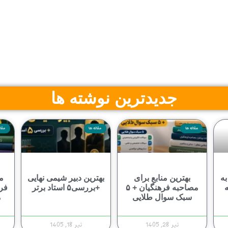
جدیدترین نوشته ها
مقاله ها
مقاله ها
مقال
به
بهترین منابع برای
بهترین دبیر شیمی نهایی
م
مصاحبه فرهنگیان + ۵
+بررسی۵ استاد برتر
فره
سبک سوال طلایی
م
تیر 28, 1405
تیر 18, 1405