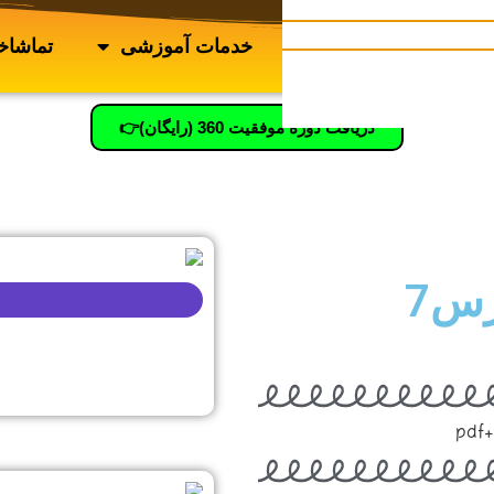
لاگ
دانلودکده
خدمات آموزشی
تماشاخا
دریافت دوره موفقیت 360 (رایگان)👉
تست ریاضی دهم ریاضی درس7