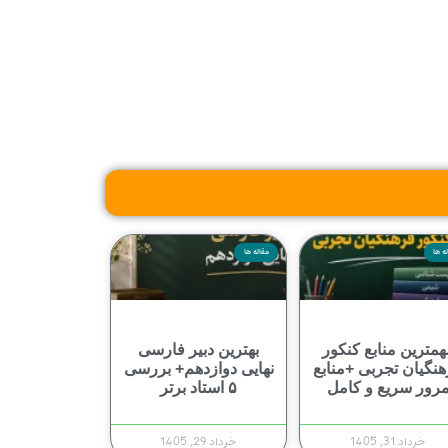
ه ها
مقاله ها
همترین منابع کنکور
بهترین دبیر فارسی
نگیان تجربی +منابع
نهایی دوازدهم+ بررسی
رور سریع و کامل
۵ استاد برتر
خرداد 31, 1405
خرداد 29, 1405