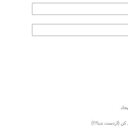
خاد
ن (ازدست ندیا!!!)