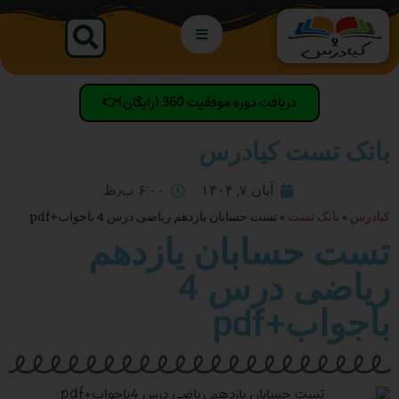
دریافت دوره موفقیت 360 (رایگان)👉
بانک تست کیادرس
آبان ۷, ۱۴۰۴
۶:۰۰ ب٫ظ
کیادرس
»
بانک تست
»
تست حسابان یازدهم ریاضی درس 4 باجواب+pdf
تست حسابان یازدهم
ریاضی درس 4
باجواب+pdf