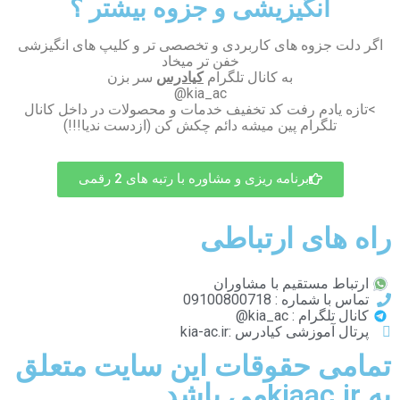
انگیزیشی و جزوه بیشتر ؟
اگر دلت جزوه های کاربردی و تخصصی تر و کلیپ های انگیزشی
خفن تر میخاد
به کانال تلگرام
کیادرس
سر بزن
kia_ac@
>تازه یادم رفت کد تخفیف خدمات و محصولات در داخل کانال
تلگرام پین میشه دائم چکش کن (ازدست ندیا!!!)
برنامه ریزی و مشاوره با رتبه های 2 رقمی
راه های ارتباطی
ارتباط مستقیم با مشاوران
تماس با شماره : 09100800718
کانال تلگرام : kia_ac@
پرتال آموزشی کیادرس :kia-ac.ir
تمامی حقوقات این سایت متعلق
به kiaac.irمی باشد