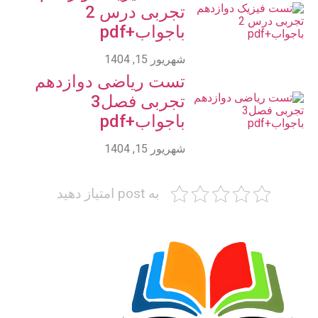
تجربی درس 2
باجواب+pdf
شهریور 15, 1404
تست ریاضی دوازدهم
تجربی فصل3
باجواب+pdf
شهریور 15, 1404
به post امتیاز دهید