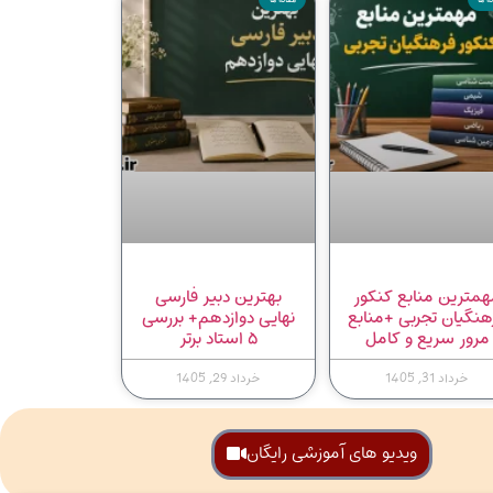
همترین منابع کنکور
بهترین دبیر فارسی
هنگیان تجربی +منابع
نهایی دوازدهم+ بررسی
مرور سریع و کامل
۵ استاد برتر
خرداد 31, 1405
خرداد 29, 1405
ویدیو های آموزشی رایگان