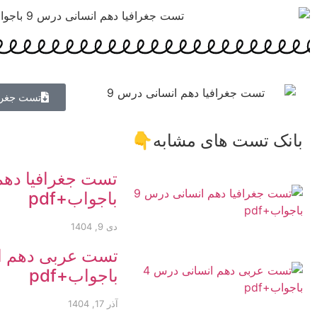
تست جغرا
بانک تست های مشابه👇
باجواب+pdf
دی 9, 1404
باجواب+pdf
آذر 17, 1404