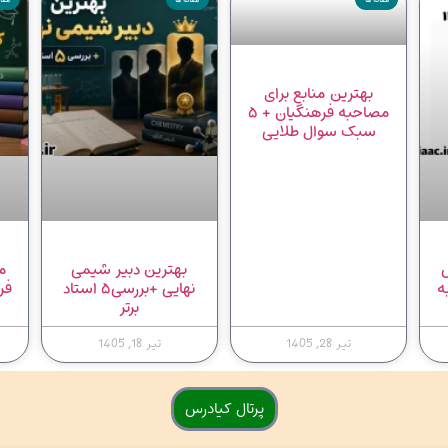
بهترین منابع برای
مصاحبه فرهنگیان + ۵
سبک سوال طلایی
س
بهترین دبیر شیمی
م
ه
نهایی +بررسی۵ استاد
فر
برتر
تیر 28, 1405
تیر 18, 1405
پرتال کیادرس