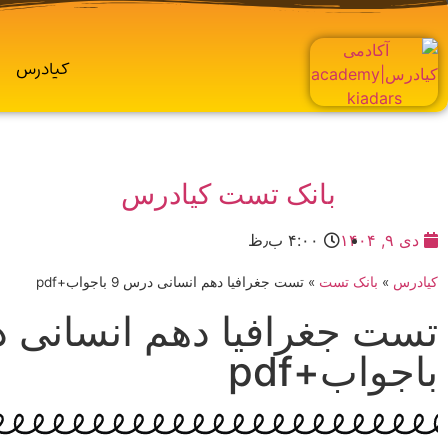
کیادرس
بانک تست کیادرس
دی ۹, ۱۴۰۴
۴:۰۰ ب٫ظ
کیادرس
»
بانک تست
»
تست جغرافیا دهم انسانی درس 9 باجواب+pdf
باجواب+pdf