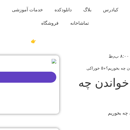
کیادرس
بلاگ
دانلودکده
خدمات آموزشی
تماشاخانه
فروشگاه
دریافت دوره موفقیت 360 (رایگان)👉
۸:۰۰ ب٫ظ
بخوریم؟+8 خوراکی
خواندن چه