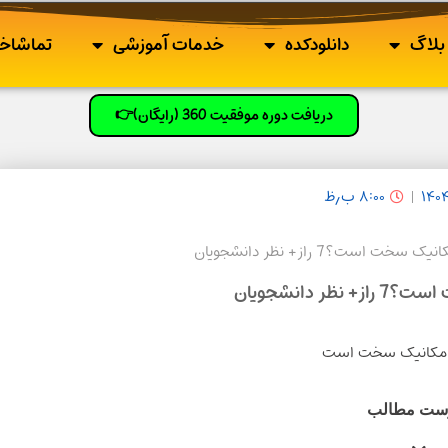
بلاگ
دانلودکده
خدمات آموزشی
تماشاخا
دریافت دوره موفقیت 360 (رایگان)👉
۸:۰۰ ب٫ظ
 سخت است؟7 راز+ نظر دانشجویان
ظر دانشجویان
ست مطالب