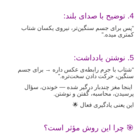
4. توضیح با صدای بلند:
“پس برای جسم سنگین‌تر، نیروی یکسان شتاب
کمتری میده.”
5. نوشتن یادداشت:
“شتاب با جرم رابطه‌ی عکس داره → برای جسم
سنگین، حرکت دادن سخت‌تره.”
اینجا مغز چندبار درگیر شده — خوندن، سؤال
پرسیدن، محاسبه، گفتن و نوشتن.
این یعنی یادگیری فعال 🌟
🎯 چرا این روش مؤثر است؟