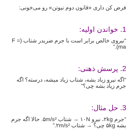
فرض کن داری «قانون دوم نیوتن» رو می‌خونی:
1. خواندن اولیه:
“نیروی خالص برابر است با جرم ضربدر شتاب (F =
ma).”
2. پرسش ذهنی:
“اگه نیرو زیاد بشه، شتاب زیاد میشه، درسته؟ اگه
جرم زیاد بشه چی؟”
3. حل مثال:
“جرم ۲kg، نیرو ۱۰N → شتاب ۵m/s². حالا اگه جرم
بشه ۵kg چی؟ → شتاب ۲m/s².”