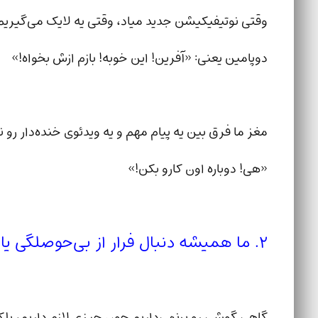
وقتی نوتیفیکیشن جدید میاد، وقتی یه لایک می‌گیریم،
دوپامین یعنی: «آفرین! این خوبه! بازم ازش بخواه!»
مغز ما فرق بین یه پیام مهم و یه ویدئوی خنده‌دار رو
«هی! دوباره اون کارو بکن!»
۲. ما همیشه دنبال فرار از بی‌حوصلگی یا استرس هستیم 😵‍💫
گاهی گوشی رو برنمی‌داریم چون چیزی لازم داریم، بلک