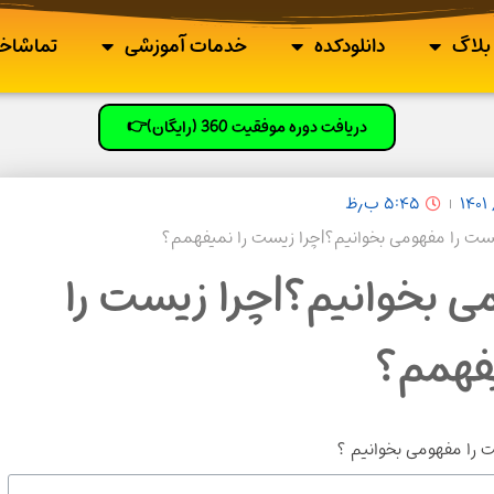
بلاگ
دانلودکده
خدمات آموزشی
تماشاخا
دریافت دوره موفقیت 360 (رایگان)👉
۵:۴۵ ب٫ظ
ست را مفهومی بخوانیم؟|چرا زیست را نمیفهمم؟
ی بخوانیم؟|چرا زیست را
فهمم؟