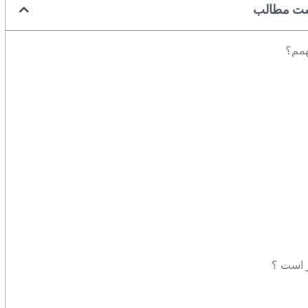
ت مطالب
همم؟
ر است ؟