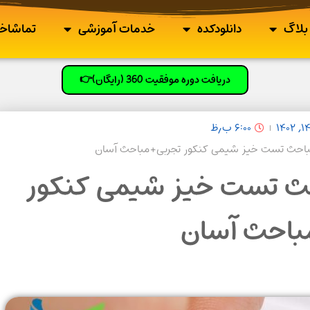
بلاگ
دانلودکده
خدمات آموزشی
تماشاخا
دریافت دوره موفقیت 360 (رایگان)👉
۶:۰۰ ب٫ظ
باحث تست خیز شیمی کنکور تجربی+مباحث آسان
ث تست خیز شیمی کنکور
باحث آسان