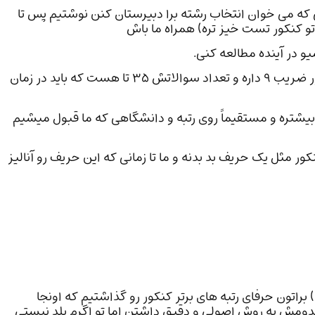
ه می خوان انتخاب رشته برا دبیرستان کنن نوشتیم پس تا
و کنکور تست خیز تره) همراه ما باش
و در آینده مطالعه کنی.
درس شیمی دومین درس مهم رشته تجربیه که تو کنکور ضریب ٩ داره و تعداد سوالاتش ۳۵ تا هست که باید در زمان
یشتره و مستقیماً روی رتبه و دانشگاهی که ما قبول میشیم
کور مثل یک حریف بد بدنه و ما تا زمانی که این حریف رو آنالیز
اتون حرفای رتبه های برتر کنکور رو گذاشتیم که اونجا
رکدومش یه روش اصولی و دقیق داشتن اما تو اگرم بلد نیستی