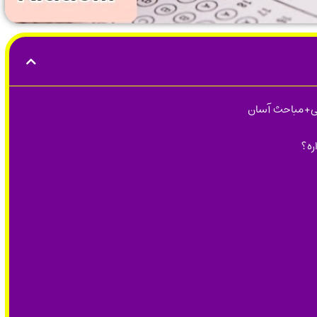
ی+مباحث آسان
ره؟