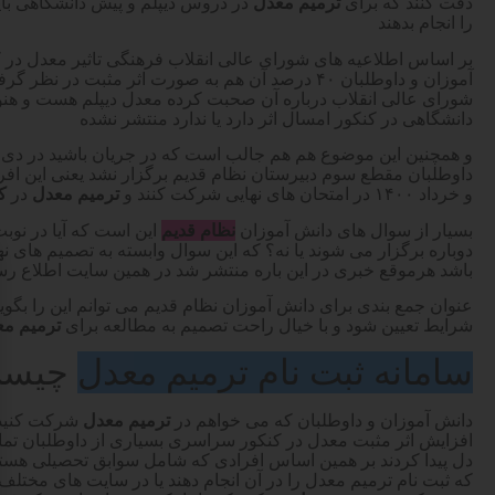
دقت کنند که برای
ترمیم معدل
در دروس دیپلم و پیش دانشگاهی باید 
را انجام بدهند
آموزان و داوطلبان ۴۰ درصد آن هم به صورت اثر مثبت در
شورای عالی انقلاب درباره آن صحبت کرده معدل دیپلم هست و هن
دانشگاهی در کنکور امسال اثر دارد یا ندارد منتشر نشده
و خرداد ۱۴۰۰ در امتحان های نهایی شرکت کنند و
ترمیم معدل
در
کن
بسیار از سوال های دانش آموزان
نظام قدیم
این است که آیا در نوبت
دوباره برگزار می شوند یا نه؟ که این سوال وابسته به تصمیم های
باشد هرموقع خبری در این باره منتشر شد در همین سایت اطلاع رس
عنوان جمع بندی برای دانش آموزان نظام قدیم می توانم این را بگویم ک
شرایط تعیین شود و با خیال راحت تصمیم به مطالعه برای
ترمیم م
سامانه ثبت نام ترمیم معدل
چیست
دانش آموزان و داوطلبان که می خواهم در
ترمیم معدل
شرکت کنید د
افزایش اثر مثبت معدل در کنکور سراسری بسیاری از داوطلبان تم
دل پیدا کردند بر همین اساس افرادی که شامل سوابق تحصیلی هستند
که ثبت نام ترمیم معدل را در آن انجام دهند یا در سایت های مختلف د