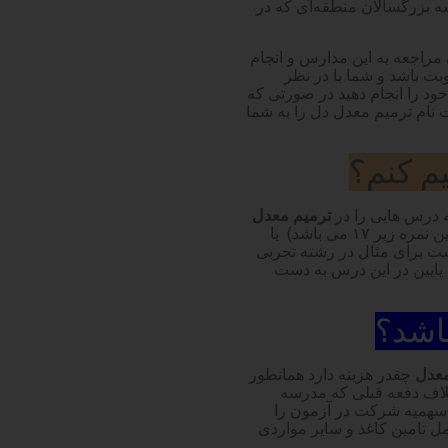
سه بزرگسالان منطقه‌ای که در
مراجعه به این مدارس و انجام
وبت باشد و شما با در نظر
خود را انجام دهید در صورتی که
ام ترمیم معدل دل را به شما
م کنم؟
ه درس هایی را در
ترمیم معدل
شرکت کنند که یا در آن ها نمره پایین گرفته اند( منظورم از نمره پایین نمره زیر ۱۷ می باشد) ‏ یا
است برای مثال در رشته تجربی
ت ضریب بسیار بالایی دارد پس بهتر است اگر نمره ۱۸ به پایین در این درس به دست
اشد؟
معدل
چقدر هزینه دارد همانطور
اف دفعه قبلی که مدرسه
 سهمیه شرکت در آزمون را
امل تامین کاغذ و سایر مواردی