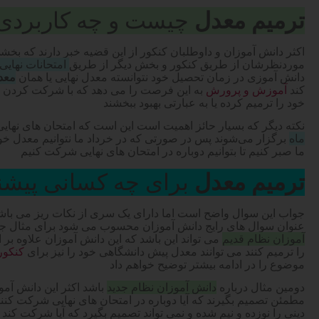
ترمیم معدل
چیست و چه کاربردی 
اکثر دانش آموزان و داوطلبان کنکور از این قضیه خبر دارند که بخش
موردنظرشان از طریق کنکور و بخش دیگر از طریق
امتحانات نهای
دانش آموزی در زمان تحصیل خود نتوانسته معدل نهایی یا همان
معد
کند
آموزش و پرورش
به این فرصت را می دهد که با شرکت کردن دو
خود را ترمیم کرده یا به عبارتی بهبود ببخشند
نکته دیگر که بسیار حائز اهمیت است این است که امتحان های نها
ماه
برگزار می‌شوند پس در صورتی که در خرداد ما نتوانیم معدل خوب
ما صبر کنیم تا بتوانیم دوباره در امتحان های نهایی شرکت کنیم
ترمیم معدل
برای چه کسانی پیشن
جواب این سوال واضح است اما دارای یک سری از نکات ریز می باشد
عنوان سوال های رایج دانش آموزان محسوب می شود برای مثال ج
آموزان نظام قدیم
می تواند این باشد که این دانش آموزان علاوه بر ا
را ترمیم کنند می توانند معدل پیش دانشگاهی خود را نیز برای
کنکور ۴۰۱
موضوع را در ادامه بیشتر توضیح خواهم داد
دومین مثال درباره
دانش آموزان نظام جدید
باشد اکثر این دانش آمو
مطمئن تصمیم بگیرند که آیا دوباره در امتحان های نهایی شرکت کنند