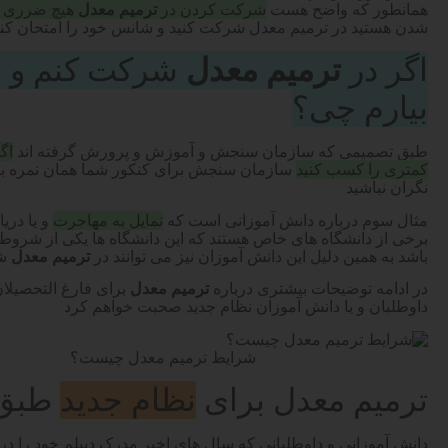
همانطور که واضح هست
شرکت کردن در
ترمیم معدل
هیچ ضرری ن
شدن هستید در ترمیم معدل شرکت کنید و شانس خود را امتحان کنی
اگر در
ترمیم معدل
شرکت کنم و ن
بیارم چی؟
طبق تصمیمی که سازمان سنجش و آموزش و پرورش گرفته اند
اگ
کمتری را کسب کنید
سازمان سنجش برای کنکور شما همان نمره بالا
نگران نباشید
مثال سوم درباره دانش آموزانی است که
تمایل به مهاجرت
و یا دری
برخی از دانشگاه های خاص هستند که این دانشگاه ها یکی از شروط
باشد به همین دلیل این دانش آموزان نیز می توانند در
ترمیم معدل
شر
در ادامه توضیحات بیشتری درباره
ترمیم معدل
برای فارغ التحصیلان
داوطلبان و یا دانش آموزان نظام جدید صحبت خواهم کرد
شرایط ترمیم معدل چیست؟
ترمیم معدل برای
نظام جدید
طبق تغ
دانش آموزانی و داوطلبانی که سال های اخیر مدرک دیپلم خود را در