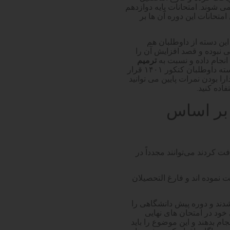
 اند، عموما مشمول نظام آموزشی جدید یا همان نظام 6–3–3 می شوند. امتحانات پایه دوازدهم
امتحانات این دوره آن ها بر
این دسته از داوطلبان هم
ی نبوده و قصد افزایش آن را
 انجام داده و نسبت به
ترمیم
خود در آزمون کنکور اقدام نمایند. پس اگر شما هم در دسته داوطلبان کنکور ۱۴۰۱ قرار
 بودن نمرات پایین می توانید
اده کنید.
ر اساس
ت کردند می‌توانند مجدداً در
ه مدرک خود را از سال ۸۴ به بعد دریافت نموده اند و فارغ التحصیلان
۹۱ به بعد فارغ التحصیل شدند و دوره پیش دانشگاهی را
 خود در امتحان های نهایی
ام بدهند و این موضوع را باید