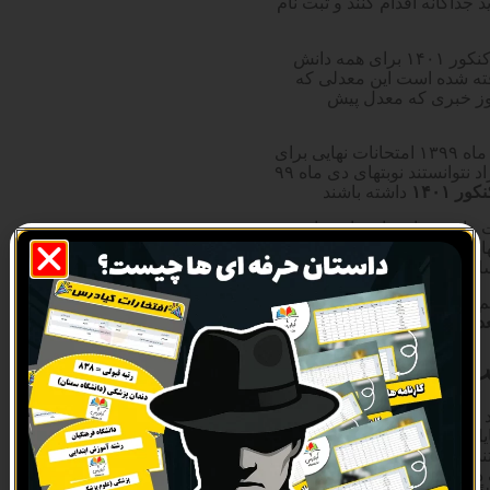
جداگانه اقدام کنند و ثبت نام
بر اساس اطلاعیه های شورای عالی انقلاب فرهنگی تاثیر معدل در کنکور ۱۴۰۱ برای همه دانش
 نظر گرفته شده است این معدلی که
وز خبری که معدل پیش
و همچنین این موضوع هم هم جالب است که در جریان باشید در دی ماه ۱۳۹۹ امتحانات نهایی برای
داوطلبان مقطع سوم دبیرستان نظام قدیم برگزار نشد یعنی این افراد نتوانستند نوبتهای دی ماه ۹۹
کور ۱۴۰۱
داشته باشند
 های بعد امتحان های نهایی
 نهادهای مسئول این موضوع می
انی خواهد شد
ه فعلاً منتظر بمانید تا
عدل
بگیرید
؟
قت کنید امسال با توجه به
ایل به شرکت در
ترمیم معدل
 دنبال سامانه ای می گردند
نبال پیدا کردن راه هایی