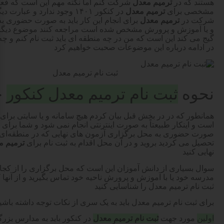
هستند که در
ترمیم معدل
شرکت کنم اما نکته مهم این است که فعلاً
مشخصی برای
ترمیم معدل
در کنکور ۱۴۰۱ وجود ندارد و ع
شرکت در
ترمیم معدل
برای انجام این کار باید به صورت حضوری 
و یا آموزش و پرورش مشخص شده است مراجعه کنند موضوع دیگر ک
گیج می کند این است که من در چه منطقه ای باید ثبت نام کنم و چه 
در ادامه درباره این موضوعات صحبت خواهیم کرد
ثبت نام ترمیم معدل
نحوه
ثبت نام ترمیم معدل کنکور
چ
همانطور که در در بخش قبل بیان کردم هیچ سامانه و یا سایتی برای
است و اینکار طبیعتاً به صورت اینترنتی انجام نمی شود و شما برای ث
صورت حضوری به محل برگزاری آزمون های نهایی که در منطقه‌ای ا
تحصیل می کردید بروید و در آن محل اقدام به ثبت نام برای
ترمیم م
نهایی کنید
سوال بسیاری از دانش آموزان این است که محل برگزاری را از کجا ش
مدرسه خود یا با آموزش و پرورش ناحیه خود تماس بگیرید و از آنها 
ثبت نام ترمیم معدل را شناسایی کنید
برای ثبت نام ترمیم معدل باید به یک سری از نکات توجه داشته باشی
اولین
مورد جهت
ثبت نام ترمیم معدل
در کنکور باید به مدارس بزرگ