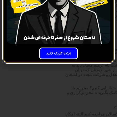
 هیچ سامانه قانونی و
بارت دیگر متقاضیان و داوطلبان
به مکان هایی که توسط مدارس
ه بعضی از دانش آموزان را
هزینه ای باید پرداخت کنم که
یست؟
اینجا کلیک کنید
ترمیم معدل
مشخص نشده
بت نام ترمیم معدل باید به
ز شهر خودتان که در آن
عدل
و شرکت مجدد در امتحان
ناسایی کنیم؟ میتوانید با
کمک بگیرید تا محل برگزاری و
م
سالان مراجعه کنید البته امکان