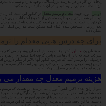
انجام این کار در هر مدرسه بزرگسالانی وجود ندارد و شما باید مدر
آن امتحانات نهایی اولیه خود را در آن جا دادید مراجعه کنید
دومین
مورد جهت
ثبت نام ترمیم معدل
در کنکور این است که زمان 
ثبت نام شما باید بین دو تا یک ماه قبل از شروع امتحانات نهایی هر ن
گرفتن این نکته به این مکان ها مراجعه کنید و ثبت نام ترمیم معدل 
بعد از زمان مشخص شده اقدام کنید ممکن است مدارس امکان ثبت ن
نشان دهند
برای چه درس هایی معدلم را ترمی
به عنوان یک
مشاور
اکثر اوقات به دانش آموزان پیشنهاد می کنم چ
درسهایی را ترمیم کنند که ضریب کنکور آنها بالاتر از سایر دروس 
درس زیس
آورده اید حتماً در ترمیم معدل شرکت کنید
هزینه ترمیم معدل چه مقدار می ب
سوال رایج بعدی اکثر دانش آموزان می پرسند این هست که
ترمیم 
که مشخص است دوباره آزمون دادن شما دیگر رایگان نیست و برخل
موظف به پرداخت این هزینه بود یا از طریق آموزش و پرورش شما
داشتید اما این دفعه شما باید هزینه را پرداخت کنید که این هزینه ش
همچون تصحیح و بررسی امتحان شما و محل برگزاری و… می باشد