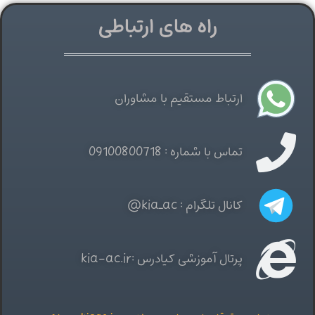
راه های ارتباطی
ارتباط مستقیم با مشاوران
تماس با شماره : 09100800718
کانال تلگرام : kia_ac@
پرتال آموزشی کیادرس :kia-ac.ir