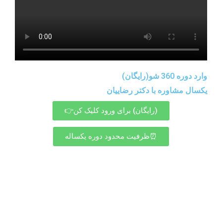
وارد دوره 360 شو(رایگان)
یکسال مشاوره با دکتر رضاییان
(رایگان) برای ورود کلیک کن👉
⏰ظرفیت محدود دوره یکساله