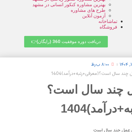
بهترین مشاوره کنکور انسانی در مشهد
طرح های مشاوره
آزمون آنلاین
تماشاخانه
فروشگاه
دریافت دوره موفقیت 360 (رایگان)👉
۸:۰۰ ب٫ظ
 چند سال است؟(معرفی+رتبه+درآمد)1404
ل چند سال است؟
درآمد)1404