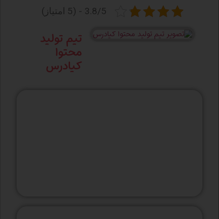
3.8/5 - (5 امتیاز)
تیم تولید
محتوا
کیادرس