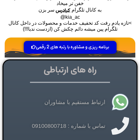
خفن تر میخاد
کیادرس
به کانال تلگرام
سر بزن
kia_ac@
>تازه یادم رفت کد تخفیف خدمات و محصولات در داخل کانال
تلگرام پین میشه دائم چکش کن (ازدست ندیا!!!)
برنامه ریزی و مشاوره با رتبه های 2 رقمی
راه های ارتباطی
ارتباط مستقیم با مشاوران
تماس با شماره : 09100800718