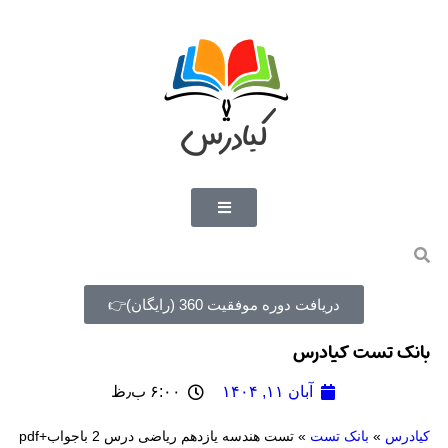
دریافت دوره موفقیت 360 (رایگان)👉
بانک تست کیادرس
آبان ۱۱, ۱۴۰۴
۶:۰۰ ب٫ظ
کیادرس
»
بانک تست
»
تست هندسه یازدهم ریاضی درس 2 باجواب+pdf