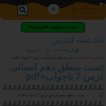
دریافت دوره موفقیت 360 (رایگان)👉
بانک تست کیادرس
آذر ۲۳, ۱۴۰۴
۴:۰۰ ب٫ظ
کیادرس
»
بانک تست
»
تست منطق دهم انسانی درس 7 باجواب+pdf
تست منطق دهم انسانی
درس 7 باجواب+pdf