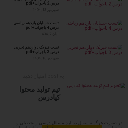
درس 2 باجواب+pdf
شهریور 13, 1404
تست حسابان یازدهم ریاضی
درس 4 باجواب+pdf
آبان 7, 1404
تست فیزیک دوازدهم تجربی
درس 3 باجواب+pdf
شهریور 16, 1404
به post امتیاز دهید
تیم تولید محتوا
کیادرس
در صورت هرگونه سوال درباره مسائل درسی و تحصیلی و
درخواست
مشاوره و برنامه ریزی حرفه ای
میتوانید از طریق