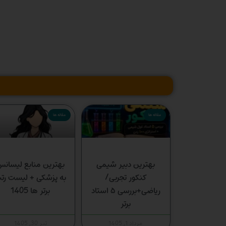
مقاله ها
مقاله ها
بهترین دبیر شیمی
بهترین منابع لیسان
کنکور تجربی/
به پزشکی + لیست رتب
ریاضی+بررسی ۵ استاد
برتر ها 1405
برتر
مرداد 1, 1405
تیر 30, 1405