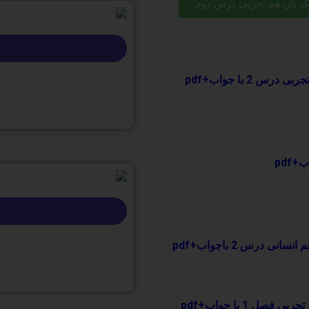
ک یازدهم تجربی درس دوم
س 2 با جواب+pdf
نی درس 2 باجواب+pdf
صل 1 با جواب+pdf