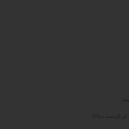
خاد
ن (ازدست ندیا!!!)