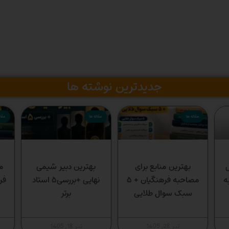
جدیدترین نوشته ها
مقاله ها
مقاله ها
مقال
س
بهترین منابع برای
بهترین دبیر شیمی
م
ه
مصاحبه فرهنگیان + ۵
نهایی +بررسی۵ استاد
فر
سبک سوال طلایی
برتر
تیر 28, 1405
تیر 18, 1405