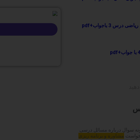
درس 3 باجواب+pdf
رس
ه سوال درباره مسائل درسی
رخواست
مشاوره و برنامه ریزی