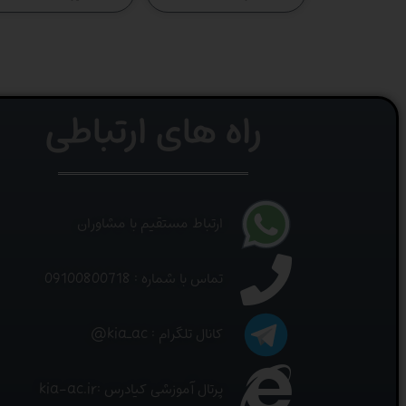
راه های ارتباطی
ارتباط مستقیم با مشاوران
تماس با شماره : 09100800718
کانال تلگرام : kia_ac@
پرتال آموزشی کیادرس :kia-ac.ir