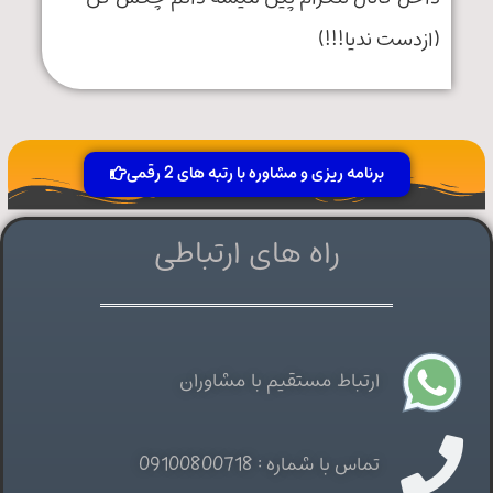
دیا!!!)
رنامه ریزی و مشاوره با رتبه های 2 رقمی
راه های ارتباطی
رتباط مستقیم با مشاوران
ماس با شماره : 09100800718