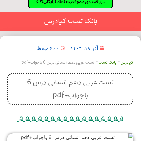
دریافت دوره موفقیت 360 (رایگان)👉
بانک تست کیادرس
آذر ۱۸, ۱۴۰۴
۶:۰۰ ب٫ظ
 تست
»
تست عربی دهم انسانی درس 6 باجواب+pdf
تست عربی دهم انسانی درس 6
باجواب+pdf