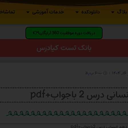
بلاگ
دانلودکده
خدمات آموزشی
تماشاخا
دریافت دوره موفقیت 360 (رایگان)👉
بانک تست کیادرس
۱۴۰
۶:۰۰ ب٫ظ
س 2 باجواب+pdf