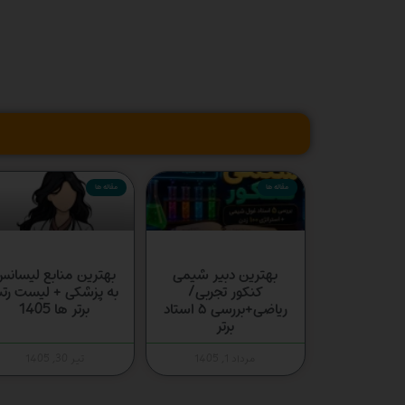
مقاله ها
مقاله ها
بهترین دبیر شیمی
بهترین منابع لیسان
کنکور تجربی/
به پزشکی + لیست رتب
ریاضی+بررسی ۵ استاد
برتر ها 1405
برتر
مرداد 1, 1405
تیر 30, 1405