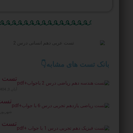
بانک تست های مشابه👇
تست هند
آبان 3, 1404
تست ر
شهریور 2, 404
تست فیزی