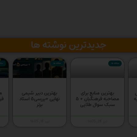
جدیدترین نوشته ها
مقاله ها
مقاله ها
مقال
س
بهترین منابع برای
بهترین دبیر شیمی
م
ه
مصاحبه فرهنگیان + ۵
نهایی +بررسی۵ استاد
فر
سبک سوال طلایی
برتر
تیر 28, 1405
تیر 18, 1405