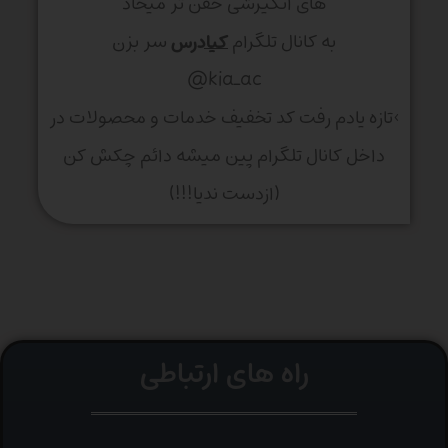
های انگیزشی خفن تر میخاد
به کانال تلگرام
کیادرس
سر بزن
kia_ac@
>تازه یادم رفت کد تخفیف خدمات و محصولات در
داخل کانال تلگرام پین میشه دائم چکش کن
(ازدست ندیا!!!)
راه های ارتباطی