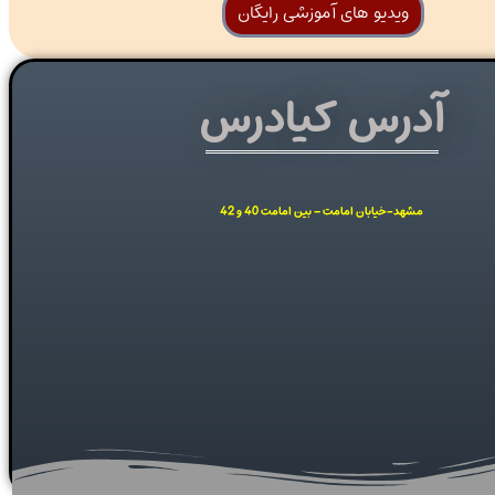
ویدیو های آموزشی رایگان
آدرس کیادرس
مشهد-خیابان امامت – بین امامت 40 و 42