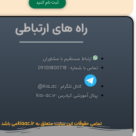
ثبت نام کنید
راه های ارتباطی
ارتباط مستقیم با مشاوران
تماس با شماره : 09100800718
کانال تلگرام : kia_ac@
پرتال آموزشی کیادرس :kia-ac.ir
تمامی حقوقات این سایت متعلق به kiaac.irمی باشد