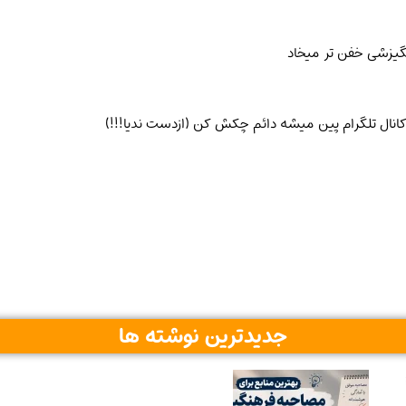
گیزشی خفن تر میخاد
انال تلگرام پین میشه دائم چکش کن (ازدست ندیا!!!)
جدیدترین نوشته ها