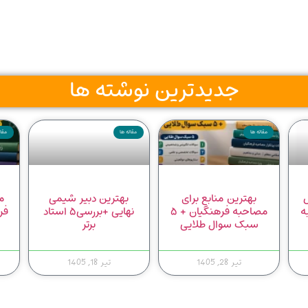
جدیدترین نوشته ها
مقاله ها
مقاله ها
مقال
س
بهترین منابع برای
بهترین دبیر شیمی
م
ه
مصاحبه فرهنگیان + ۵
نهایی +بررسی۵ استاد
فر
سبک سوال طلایی
برتر
تیر 28, 1405
تیر 18, 1405