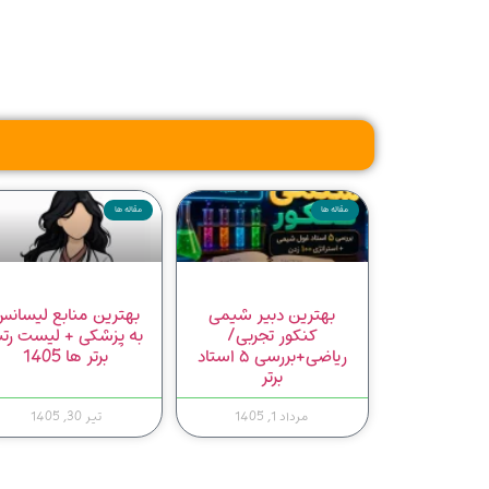
مقاله ها
مقاله ها
بهترین دبیر شیمی
بهترین منابع لیسان
کنکور تجربی/
به پزشکی + لیست رتب
ریاضی+بررسی ۵ استاد
برتر ها 1405
برتر
مرداد 1, 1405
تیر 30, 1405