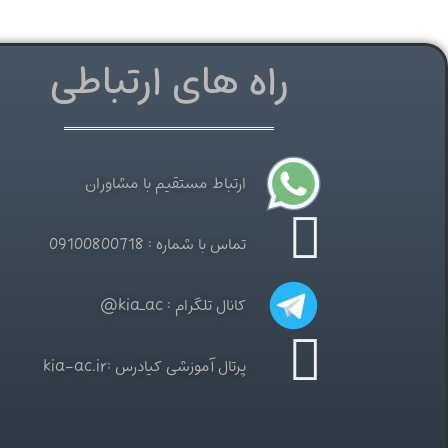
راه های ارتباطی
ارتباط مستقیم با مشاوران
تماس با شماره : 09100800718
کانال تلگرام : kia_ac@
پرتال آموزشی کیادرس :kia-ac.ir