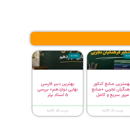
ه ها
مقاله ها
همترین منابع کنکور
بهترین دبیر فارسی
هنگیان تجربی +منابع
نهایی دوازدهم+ بررسی
مرور سریع و کامل
۵ استاد برتر
خرداد 31, 1405
خرداد 29, 1405