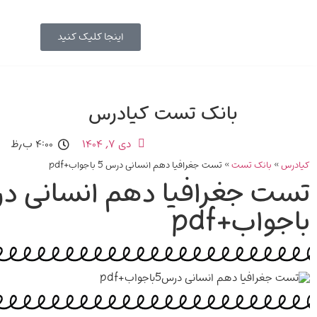
کیادرس
اینجا کلیک کنید
بانک تست کیادرس
دی ۷, ۱۴۰۴
۴:۰۰ ب٫ظ
کیادرس
»
بانک تست
»
تست جغرافیا دهم انسانی درس 5 باجواب+pdf
باجواب+pdf