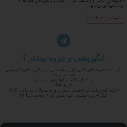
ذخیره نام، ایمیل و وبسایت من در مرورگر برای زمانی که دوباره
دیدگاهی می‌نویسم.
انگیزیشی و جزوه بیشتر ؟
اگر دلت جزوه های کاربردی و تخصصی تر و کلیپ های انگیزشی
خفن تر میخاد
به کانال تلگرام
کیادرس
سر بزن
kia_ac@
>تازه یادم رفت کد تخفیف خدمات و محصولات در داخل کانال
تلگرام پین میشه دائم چکش کن (ازدست ندیا!!!)