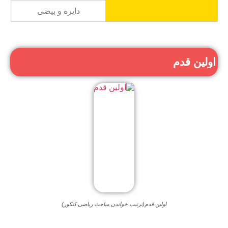
دایره و بیضی
اولین قدم
اولین قدم(ترتیب خواندن مباحث ریاضی کنکور)