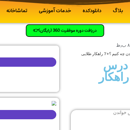
بلاگ
دانلودکده
خدمات آموزشی
تماشاخانه
دریافت دوره موفقیت 360 (رایگان)👉
٫ظ
؟+7 راهکار طلایی
 درس
اندن چه کنیم ؟+7 راهکار