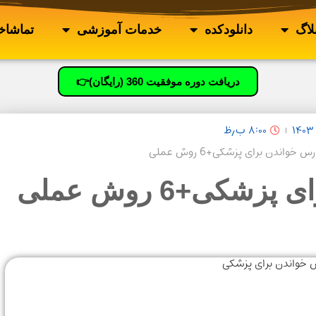
لاگ
دانلودکده
خدمات آموزشی
تماشاخا
دریافت دوره موفقیت 360 (رایگان)👉
۸:۰۰ ب٫ظ
س خواندن برای پزشکی+6 روش عملی
کی+6 روش عملی