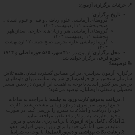
📍
جزئیات برگزاری آزمون
:
تاریخ برگزاری
:
گروه‌های آزمایشی علوم ریاضی و فنی و علوم انسانی:
صبح پنج‌شنبه ۱۱ اردیبهشت ۱۴۰۴
گروه‌های آزمایشی هنر و زبان‌های خارجی: بعدازظهر
پنج‌شنبه ۱۱ اردیبهشت ۱۴۰۴
گروه آزمایشی علوم تجربی: صبح جمعه ۱۲ اردیبهشت
۱۴۰۴​
محل برگزاری
:
آزمون در
۴۱۰
شهر، ۵۶۵ حوزه اصلی و ۱۷۱۴
حوزه فرعی
برگزار خواهد شد. ​
📝
توصیه‌ها
:
برگزاری آزمون سراسری در این مقیاس گسترده نشان‌دهنده تلاش
سازمان سنجش برای فراهم‌سازی شرایط مناسب برای داوطلبان
در سراسر کشور است. با توجه به اهمیت این آزمون در تعیین مسیر
تحصیلی و شغلی داوطلبان، توصیه می‌شود:​
دریافت به‌موقع کارت ورود به جلسه
:
با مراجعه به سامانه
جامع آزمون سراسری در بازه زمانی مشخص‌شده، کارت
خود را دریافت و اطلاعات مندرج را بررسی کنید. در صورت
وجود مغایرت، به مراکز رفع نقص مراجعه نمایید.
آمادگی کامل برای آزمون
:
با برنامه‌ریزی مناسب و مرور
منابع درسی، آمادگی خود را برای روز آزمون افزایش دهید.​
رعایت نکات بهداشتی و دستورالعمل‌ها
:
با توجه به شرایط