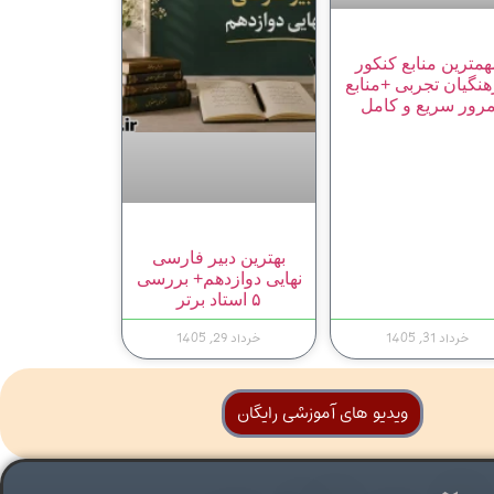
همترین منابع کنکور
نگیان تجربی +منابع
رور سریع و کامل
بهترین دبیر فارسی
نهایی دوازدهم+ بررسی
۵ استاد برتر
خرداد 31, 1405
خرداد 29, 1405
ویدیو های آموزشی رایگان