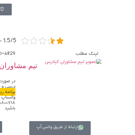
⏰ظر
1.5/5 - (2 امتیاز)
لینک مطلب
?p=4829
تیم مشاوران
در صورت 
درسی و 
برنامه ر
واتساپ و
باشید
ارتباط از طریق واتس آپ