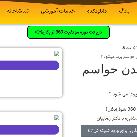
بلاگ
دانلودکده
خدمات آموزشی
تماشاخانه
دریافت دوره موفقیت 360 (رایگان)👉
ب٫ظ
ن حواسم پرت میشود ؟
ندن حواسم
)
اوره با دکتر رضاییان
یگان) برای ورود کلیک کن👉