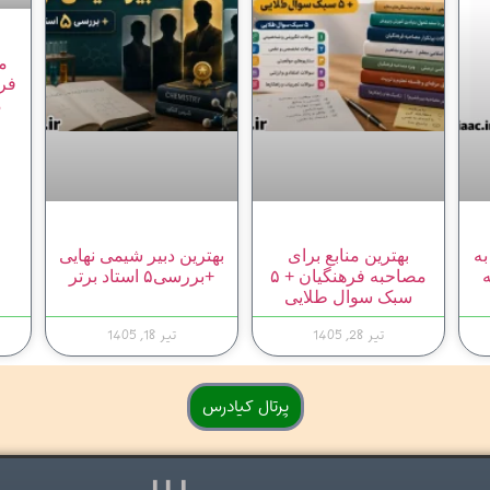
م
فره
م
به
بهترین منابع برای
بهترین دبیر شیمی نهایی
مصاحبه فرهنگیان + ۵
+بررسی۵ استاد برتر
سبک سوال طلایی
تیر 28, 1405
تیر 18, 1405
پرتال کیادرس