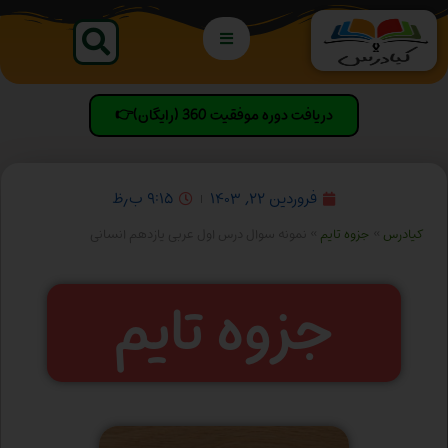
دریافت دوره موفقیت 360 (رایگان)👉
فروردین ۲۲, ۱۴۰۳
۹:۱۵ ب٫ظ
کیادرس
»
جزوه تایم
»
نمونه سوال درس اول عربی یازدهم انسانی
جزوه تایم