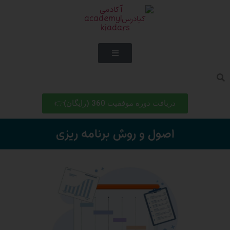
دریافت دوره موفقیت 360 (رایگان)👉
اصول و روش برنامه ریزی