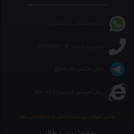
ارتباط مستقیم با مشاوران
تماس با شماره : 09100800718
کانال تلگرام : kia_ac@
پرتال آموزشی کیادرس :kia-ac.ir
تمامی حقوقات این سایت متعلق به kiaac.irمی باشد
مهمترین مطالب