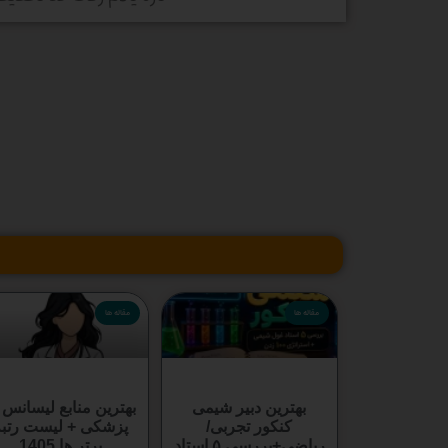
مقاله ها
مقاله ها
بهترین دبیر شیمی
بهترین منابع لیسانس 
کنکور تجربی/
پزشکی + لیست رتبه
ریاضی+بررسی ۵ استاد
برتر ها 1405