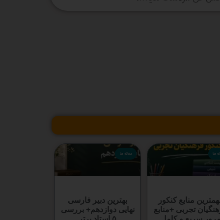
ه ها
مقاله ها
همترین منابع کنکور
بهترین دبیر فارسی
نگیان تجربی +منابع
نهایی دوازدهم+ بررسی
رور سریع و کامل
۵ استاد برتر