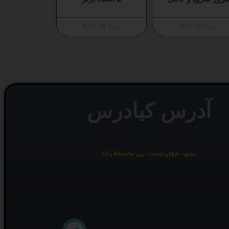
خرداد 31, 1405
خرداد 29, 1405
آدرس کیادرس
مشهد-خیابان امامت – بین امامت 40 و 42