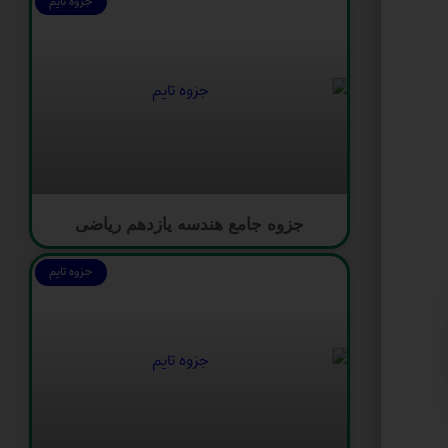
جزوه تایم
جزوه جامع هندسه یازدهم ریاضی
جزوه تایم