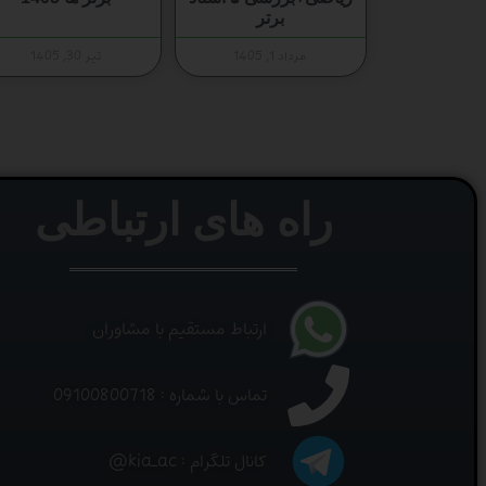
برتر
مرداد 1, 1405
تیر 30, 1405
راه های ارتباطی
ارتباط مستقیم با مشاوران
تماس با شماره : 09100800718
کانال تلگرام : kia_ac@