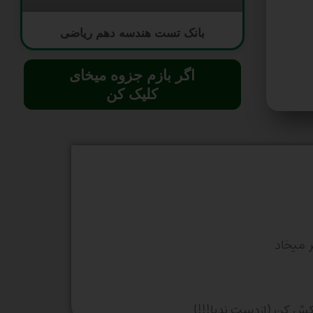
بانک تست هندسه دهم ریاضی
اگر بازم جزوه میخای
کلیک کن
 میخاد
کش کن (ازدست ندیا!!!)