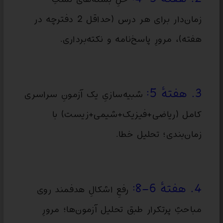
زمان‌دار برای هر درس (حداقل 2 دفترچه در
هفته)، مرورِ پاسخ‌نامه و نکته‌برداری.
3. هفتهٔ 5:
شبیه‌سازیِ یک آزمونِ سراسری
کامل (ریاضی+فیزیک+شیمی+زیست) با
زمان‌بندی؛ تحلیل خطا.
4. هفتهٔ 6–8:
رفعِ اشکالِ هدفمند روی
مباحثِ پرتکرار طبق تحلیل آزمون‌ها؛ مرورِ