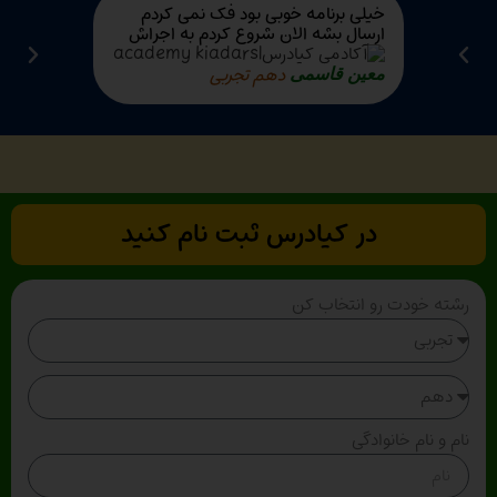
خیلی برنامه خوبی بود فک نمی کردم
جالبه خیلی
ارسال بشه الان شروع کردم به اجراش
هدفگذاری ه
گیجی در او
دهم تجربی
معین قاسمی
د
رضا رهبری
در کیادرس ثبت نام کنید
رشته خودت رو انتخاب کن
نام و نام خانوادگی