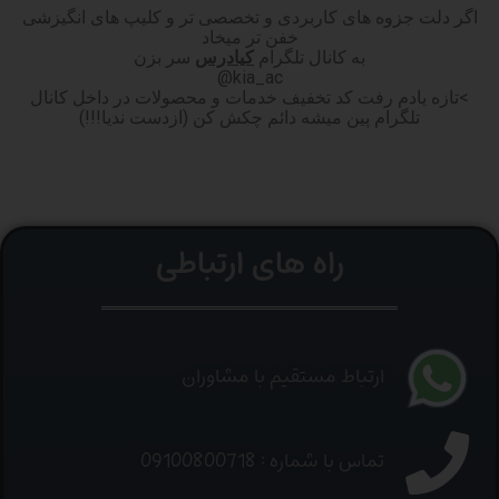
اگر دلت جزوه های کاربردی و تخصصی تر و کلیپ های انگیزشی
خفن تر میخاد
به کانال تلگرام
کیادرس
سر بزن
kia_ac@
>تازه یادم رفت کد تخفیف خدمات و محصولات در داخل کانال
تلگرام پین میشه دائم چکش کن (ازدست ندیا!!!)
راه های ارتباطی
ارتباط مستقیم با مشاوران
تماس با شماره : 09100800718