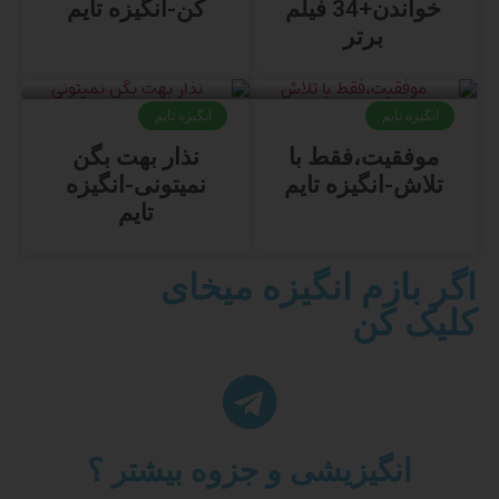
خواندن+34 فیلم
کن-انگیزه تایم
برتر
انگیزه تایم
انگیزه تایم
موفقیت،فقط با
نذار بهت بگن
تلاش-انگیزه تایم
نمیتونی-انگیزه
تایم
اگر بازم انگیزه میخای
کلیک کن
انگیزیشی و جزوه بیشتر ؟